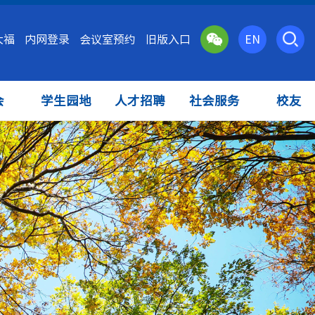
大福
内网登录
会议室预约
旧版入口
EN
会
学生园地
人才招聘
社会服务
校友