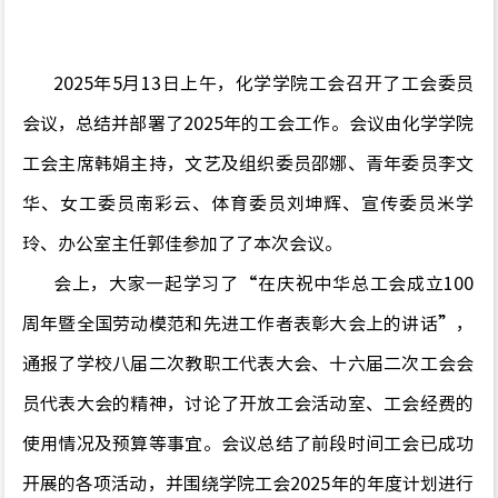
2025
年
5
月
13
日上午，化学学院工会召开了工会委员
会议，总结并部署了
2025
年的工会工作。会议由化学学院
工会主席韩娟主持，
文艺及组织委员邵娜、青年委员李文
华、女工委员南彩云、体育委员刘坤辉、宣传委员米学
玲、办公室主任郭佳参加了
了本次会议。
会上，大家一起学习了
“
在庆祝中华总工会成立
100
周年暨全国劳动模范和先进工作者表彰大会上的讲话
”
，
通报了学校八届二次教职工代表大会、十六届二次工会会
员代表大会的精神，讨论了开放工会活动室、工会经费的
使用情况及预算等事宜。会议总结了前段时间工会已成功
开展的各项活动，并围绕学院工会
2025
年的年度计划进行