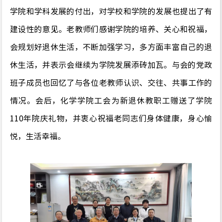
学院
和
学科
发展
的
付出
，
对学校和学院的发展
也提出了有
建设性的意见。
老教师们
感谢学院的培养、关心和祝福，
会规划好退休生活，不断加强学习，多方面丰富自己的退
休生活，
并表示会继续为学
院
发
展添砖加瓦。
与会的党政
班子成员
也
回忆
了与各位老教师认识
、
交往、共事工作的
情况。
会后，
化学学院
工会为新退休教职工
赠送了学院
1
10
年院庆礼物
，并衷心祝福老同志们
身体健康，身心愉
悦，生活幸福。