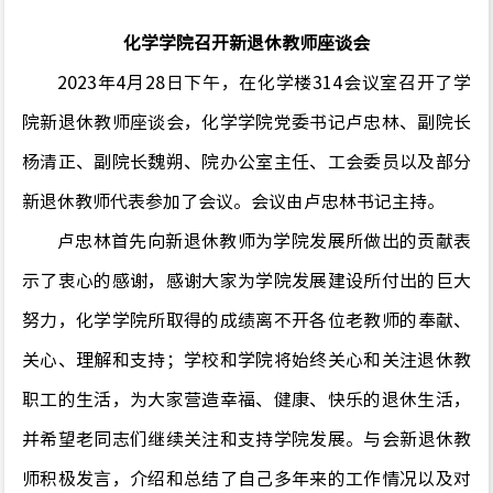
化学学院
召开新退休教师座谈会
20
23
年
4
月
28
日下午，
在化
学楼
314
会议室召开
了学
院新退休教师座谈会，
化学
学院党委书记卢忠林、
副院长
杨清正、副院长魏朔
、
院办公室主任、
工会委员以及部分
新
退休教师代表参加了会议。会议
由
卢忠林
书记
主持。
卢忠林
首先
向新退休教师
为
学院发展所做出的
贡献
表
示了衷心
的感谢，感谢大家为学院发展建设所付出的
巨大
努力
，
化学
学院所取得的成绩离不开
各位
老教师的
奉献、
关心、理解和支持
；
学校
和学院
将始终关心和关注退休教
职工的生活，为大家营造幸福、健康、快乐的退休生活，
并希望老同志们继续关注和支持学院
发展
。
与会
新
退休教
师
积极
发言，
介绍和总结了自己多年来的工作情况以及对