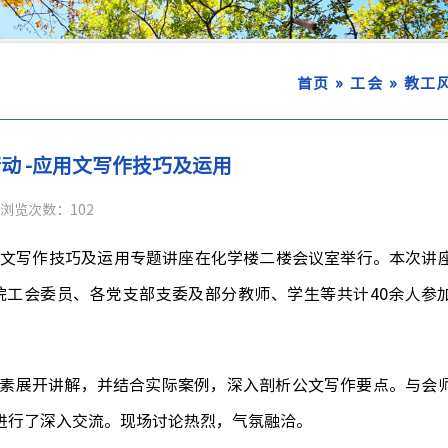
»
»
首页
工会
教工
动 -应用文写作技巧及运用
浏览次数：
102
用文写作技巧及运用专题讲座在化学楼二楼会议室举行。本次讲
院工会委员、各党支部支委及部分教师、学生
等共计
40余人参
素展开讲解
，
并
结合实际案例
，
深入剖析公文写作要点
。与会
进行了深入交流。现场讨论热烈，气氛融洽。