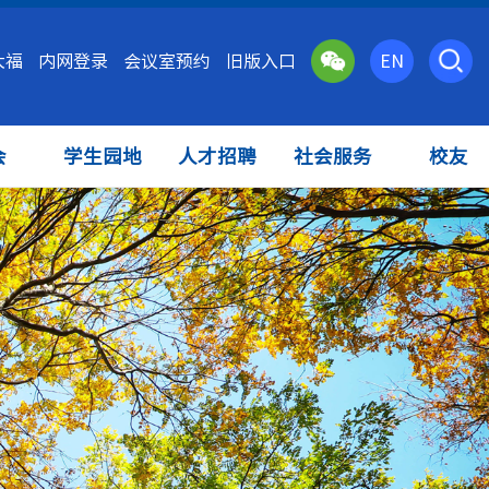
大福
内网登录
会议室预约
旧版入口
EN
会
学生园地
人才招聘
社会服务
校友