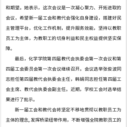
和期望。她
表示
，
这次会议是一次凝心聚力、开拓进取的
会议，希望新一届工会和教代会强化自身建设
，
搭建好民
主管理平台
，优化工作机制，提升服务效能，坚持以教职
员工为主体，为教职工的切身利益和民主权益提供
坚实保
障
。
最后
，化学学院第四届教代会执委会第一次会议和第
四届工会委员会第一次会议继续召开。会议选举张俊波
同
志
担任第四届教代会执委会主任
，
韩娟
同志
担任第四届工
会主席
、
教代
会执委会副主任。
近期，学校工会对选举结
果进行了批示。
新一届工会和教代会将坚定不移地贯彻以教职员工为
主体的理念
,
发挥桥梁纽带作用，不断增强全院教职员工的