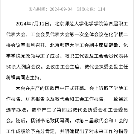
发布时间：2024-09-04
浏览次数：
114
2024
年
7
月
12
日
，
北京师范大学化学学院
第四届职工
代表大会、工会会员代表大会第一次全体会议在化学楼二
楼会议室
顺利
召开。
北京师范大学工会副主席
周静敏
、
化
学学院党政领导班子成员、教职工代表
及
工会会员代表
共
50
余人
列席会议
。
会议由
工会主席、教代会执委会副主任
蒋福宾同志
主持。
大会在庄严的国歌声中正式开幕。
会上听取了学院工
作报告、财务报告以及教代会和工会工作报告，一致
通过
选举办法
，
选举产生了
第四届
教代会执委会和工会委员
会。
随后，
杨钊书记
致闭幕词，对第三届教代会和工会的
工作成绩给予充分肯定，并明确提出了对未来工作的指导