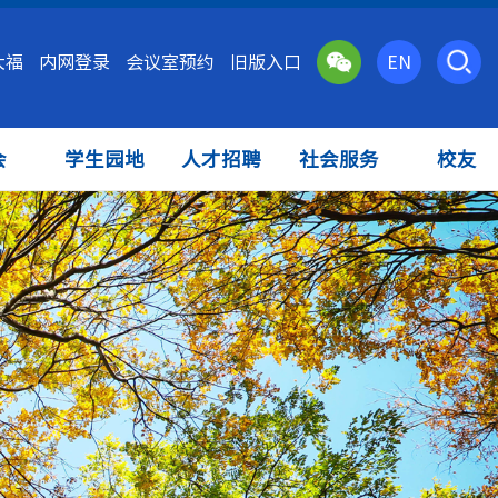
大福
内网登录
会议室预约
旧版入口
EN
会
学生园地
人才招聘
社会服务
校友