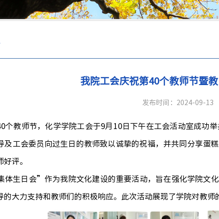
采
我院工会庆祝第40个教师节暨
发布时间：2024-09-13
40
个教师节
，
化学学院工会于
9
月
10
日下午在工会活动室成功举
导及工会委员向
过生日的教师
致以诚挚的祝福
，
并共同分享蛋糕
师好评
。
集体生日会
”
作为我院文化建设
的重要活动，
旨在强化学院文化
导的大力支持
和教师们的积极响应
。
此次活动
展现了学院
对教师