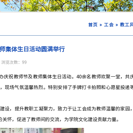
»
»
首页
工会
教工
教师集体生日活动圆满举行
浏览次数：
99
办庆祝教师节及教师集体生日活动。
40
余名教师欢聚一堂，共
，现场气氛温馨热烈。特别安排了手牌打卡拍照和心愿星投递
建设
，提升教职工凝聚力
，
致力于
让工会
成为教师温馨的家园
的关怀
，促进了教师间的交流，为学院文化建设贡献力量
。