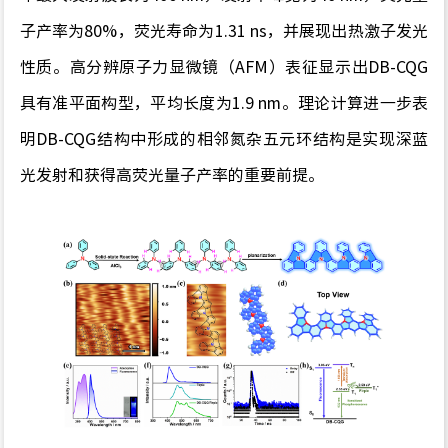
子产率为
8
0%
，荧光寿命为
1
.3
1
n
s
，
并展现出
热激子发光
性质
。
高分辨原子力
显微镜（
AF
M
）表征显示
出
DB-
CQ
G
具有
准平面构型
，平均长度为
1.9 nm
。
理论计算进一步
表
明
DB-CQ
G
结构中形成的相邻氮杂五元环结构是实现深蓝
光发射和获得高
荧光量子产率
的重要前提。