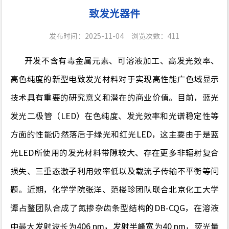
致发光器件
发布时间：2025-11-04
浏览次数：
411
开发
不含有毒金属元素、可溶液加工、
高发光效率、
高色纯度
的
新型
电致发光材料对于实现
高性能
广色域显示
技术
具有重要的研究意义
和潜在的商业价值
。目前，蓝光
发光二极管
（
LED
）
在色纯度、发光效率和光谱稳定性等
方面的
性能仍然
落后于绿光和红光
LED
，这主要由于
是蓝
光
LED
所使用的发光材料带隙较大、存在
更多
非辐射复合
损失、三重态激子利用效率低以及载流子传输不平衡
等问
题。
近期，化学学院张洋、范楼珍团队联合北京化工大学
谭占鳌团队合成了
氮掺杂齿条型结构的
DB-
CQ
G
，
在溶液
中最大发射波长为
406 nm
，
发射
半峰宽为
40
nm
，荧光量