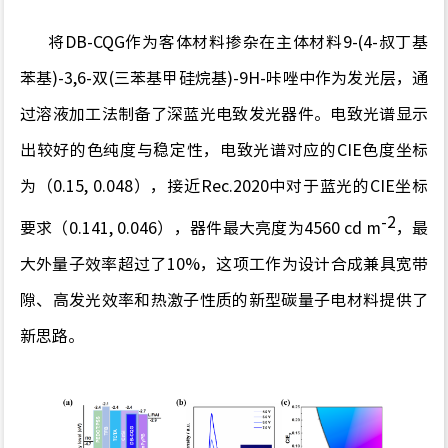
将
DB-CQ
G
作为客体材料掺杂在主体材料
9-
(
4-
叔丁基
苯基
)
-3,6-
双
(
三苯基甲硅烷基
)
-9H-
咔唑
中
作为发光层，
通
过溶液加工法
制备了深蓝光电致
发光器件
。电致光谱显示
出较好的
色纯度
与
稳定性
，电致光谱对应的
CIE
色度坐标
为（
0.15, 0.048
），接近
Rec.2020
中对于蓝光的
CIE
坐标
-2
要求（
0.141,
0.046
），器件最大亮度为
4560 cd m
，
最
大外量子效率超过了
1
0
%
，这项工作为设计合成兼具宽带
隙、高
发光效率
和热激子性质的
新型
碳量子电材料
提供了
新思路。