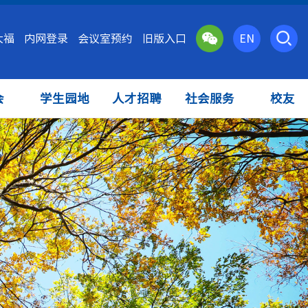
大福
内网登录
会议室预约
旧版入口
EN
会
学生园地
人才招聘
社会服务
校友