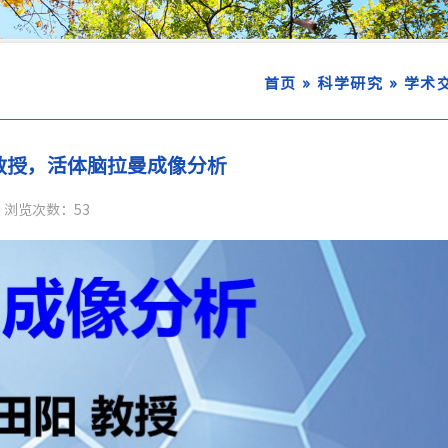
»
»
首页
科学研究
学术
教授，活体脑拉曼成像分析
浏览次数：
53