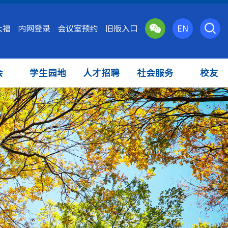
大福
内网登录
会议室预约
旧版入口
EN
会
学生园地
人才招聘
社会服务
校友