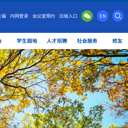
大福
内网登录
会议室预约
旧版入口
EN
会
学生园地
人才招聘
社会服务
校友