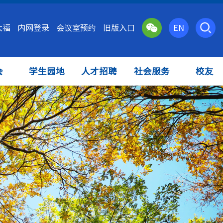
大福
内网登录
会议室预约
旧版入口
EN
会
学生园地
人才招聘
社会服务
校友