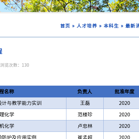
»
»
»
首页
人才培养
本科生
最新
程
浏览次数：
130
程名称
负责人
批准年度
设计与教学能力实训
王磊
2020
理化学
范楼珍
2020
机化学
卢忠林
2020
验防护及应用实例
崔孟超
2020