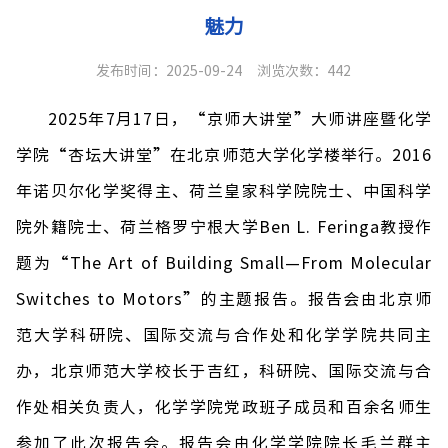
魅力
发布时间：2025-09-24
浏览次数：
442
2025
年
7
月
17
日，
“
京师大讲堂
”
大师讲座暨化学
学院
“
杏坛大讲堂
”
在北京师范大学化学楼举行。
2016
年诺贝尔化学奖得主、荷兰皇家科学院院士、中国科学
院外籍院士、荷兰格罗宁根大学
Ben L. Feringa
教授作
题为
“The Art of Building Small—From Molecular
Switches to Motors”
的主题报告。报告会由北京师
范大学科研院、国际交流与合作处和化学学院共同主
办，北京师范大学校长于吉红，科研院、国际交流与合
作
处相关
负责人，化学学院党政班子成员和百余名师生
参加了此次报告会。报告会由化学学院院长
毛兰
群主