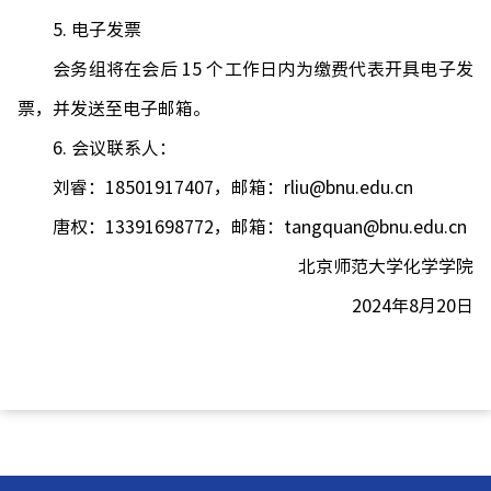
5.
电子发票
会务组将在会后
15
个
工作日内为缴费代表开具电子发
票，并发送至电子邮箱。
6.
会议联系人：
刘睿：
18501917407
，邮箱：
rliu@bnu.edu.cn
唐权：
13391698772
，邮箱：
tangquan@bnu.edu.cn
北京师范大学化学学院
2024
年
8
月
20
日