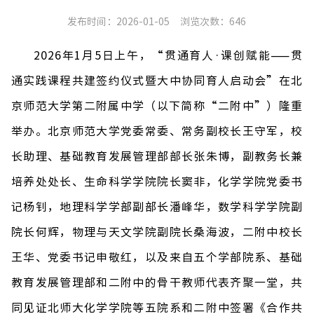
发布时间：2026-01-05
浏览次数：
646
2026
年
1
月
5
日上午，
“
贯通育人
·
课创赋能
——
贯
通实践课程共建签约仪式暨大中协同育人启动会
”在
北
京师范大学第二附属中学（以下简称
“
二附中
”
）隆重
举办
。北京师范大学党委常委、常务副校长王守军，校
长助理、基础教育发展管理部部长张朱博，副教务长兼
培养处处长、生命科学学院院长窦非，化学学院党委书
记杨钊，地理科学学部副部长潘峰华，数学科学学院副
院长何辉，物理与天文学院副院长桑海波，二附中校长
王华、党委书记申敬红，以及来自五个学部院系、基础
教育发展管理部和二附中的骨干教师代表齐聚一堂，共
同见证北师大化学学院等五院系和
二附中
签署《合作共