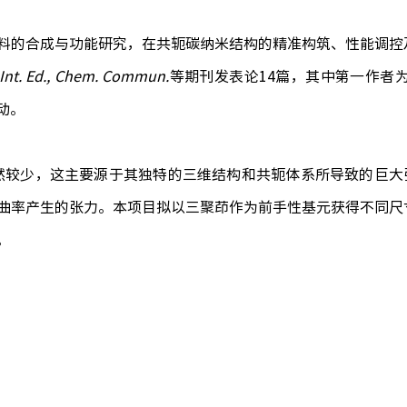
料的合成与功能研究，在共轭碳纳米结构的精准构筑、性能调控
Int. Ed., Chem. Commun.
等期刊发表论
14
篇，其中第一作者
动。
然较少，这主要源于其独特的三维结构和共轭体系所导致的巨大
曲率产生的张力。本项目拟以三聚茚作为前手性基元获得不同尺
。