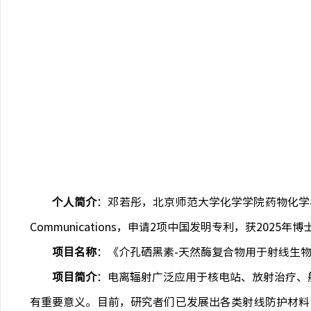
个人简介
：邓若彤，北京师范大学化学学院药物化学
Communications
，申请
2
项中国发明专利，获
2025
年博
项目名称
：《介孔硒黑素
-
天然酶复合物用于射线生
项目简介
：电离辐射广泛应用于核电站、放射治疗、
有重要意义。目前，研究者们已发展出各类射线防护材料