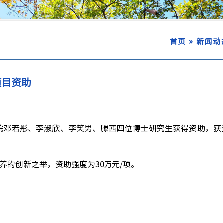
»
首页
新闻动
项目资助
院邓若彤、李淑欣、李笑男、滕茜四位博士研究生获得资助，获
养的创新之举，资助强度为
30
万元
/
项。