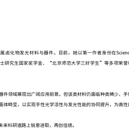
金属卤化物发光材料与器件。目前，她以第一作者身份在
Scien
士研究生国家奖学金、
“
北京师范大学三好学生
”
等多项荣誉
器件领域展现出广阔应用前景。但该类材料仍面临种类稀少、手
面体畸变，以实现手性光学活性与发光性能的协同提升，为高性
未来科研道路上锐意进取，再创佳绩。