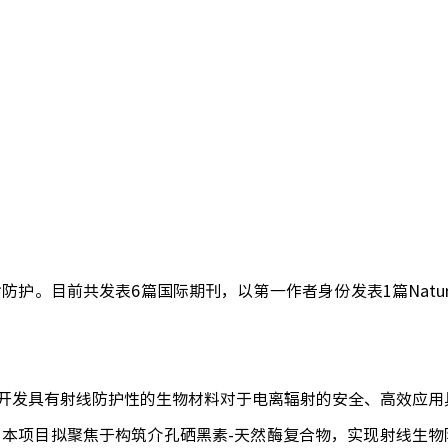
射防护。目前共发表
6
篇国际期刊，以第一作者身份发表
1
篇
Natu
开发具有射线防护性的生物材料对于电离辐射的安全、高效应用
，本项目拟聚焦于构筑介孔硒黑素
-
天然酶复合物，实现射线生物