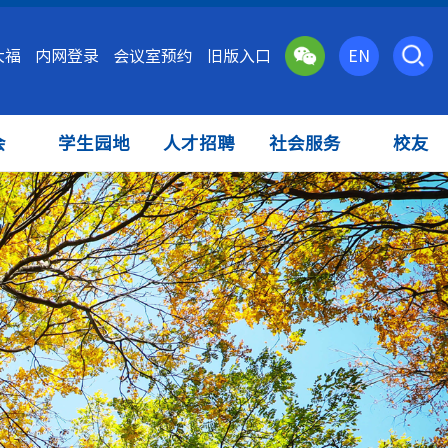
大福
内网登录
会议室预约
旧版入口
EN
会
学生园地
人才招聘
社会服务
校友