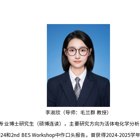
李淑欣（导师：毛兰群 教授）
专业
博士研究生（硕博连读），主要研究方向为活体电化学分析
024
和
2nd BES Workshop
中作口头报告。曾获得
2024-2025
学