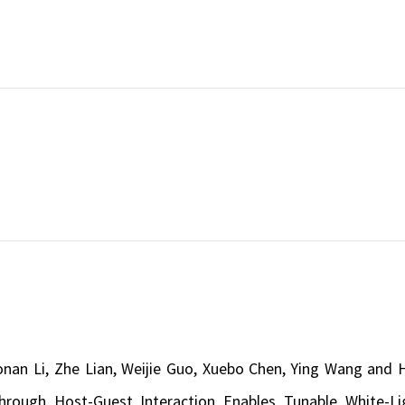
aonan Li, Zhe Lian, Weijie Guo, Xuebo Chen, Ying Wang and 
through Host-Guest Interaction Enables Tunable White-Li