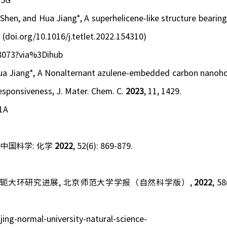
25G
Shen, and Hua Jiang*, A superhelicene-like structure bearing
. (doi.org/10.1016/j.tetlet.2022.154310)
08073?via%3Dihub
 Hua Jiang*, A Nonalternant azulene-embedded carbon nanoh
responsiveness,
J. Mater. Chem. C.
2023
, 11, 1429.
21A
，
中国科学
:
化学
2022
, 52(6): 869-879.
轭大环研究进展
,
北京师范大学学报（自然科学版）
,
2022
, 58
ing-normal-university-natural-science-