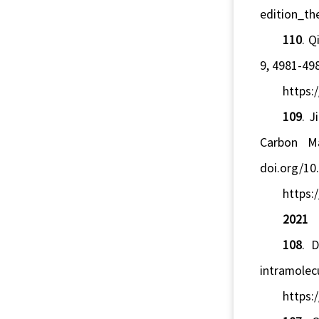
edition_th
110
. Q
9, 4981-49
https
109
. 
Carbon Ma
doi.org/1
https:
2021
108
. 
intramolecu
https: