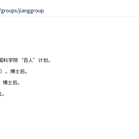
/groups/jianggroup
师，中国科学院‘百人’计划。
系（美国），博士后。
（法国），博士后。
位。