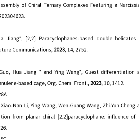
-assembly of Chiral Ternary Complexes Featuring a Narcissis
e202304623.
a Jiang*, [2,2] Paracyclophanes-based double helicates 
ature Communications
,
2023
, 14, 2752.
Guo, Hua Jiang * and Ying Wang*, Guest differentiation 
annulene-based cage,
Org. Chem. Front.,
2023
, 10, 1412.
28A
, Xiao-Nan Li, Ying Wang, Wen-Guang Wang, Zhi-Yun Cheng 
on from planar chiral [2.2]paracyclophane: influence of 
426.