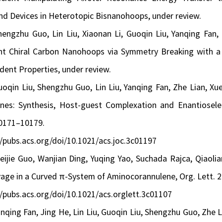
nd Devices in Heterotopic Bisnanohoops,
under review.
hengzhu Guo, Lin Liu, Xiaonan Li, Guoqin Liu, Yanqing Fan,
t Chiral Carbon Nanohoops via Symmetry Breaking with a T
dent Properties,
under review.
oqin Liu, Shengzhu Guo, Lin Liu, Yanqing Fan, Zhe Lian, X
renes: Synthesis, Host-guest Complexation and Enantiosel
10171–10179.
//pubs.acs.org/doi/10.1021/acs.joc.3c01197
eijie Guo, Wanjian Ding, Yuqing Yao, Suchada Rajca, Qiaoli
age in a Curved π‑System of Aminocorannulene, Org. Lett. 2
//pubs.acs.org/doi/10.1021/acs.orglett.3c01107
anqing Fan, Jing He, Lin Liu, Guoqin Liu, Shengzhu Guo, Zhe 