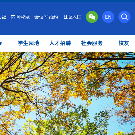
大福
内网登录
会议室预约
旧版入口
EN
会
学生园地
人才招聘
社会服务
校友