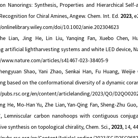
bon Nanorings: Synthesis, Properties and Hierarchical Self
-Recognition for Chiral Amines,
Angew. Chem. Int. Ed.
2023
, 
//onlinelibrary.wiley.com/doi/10.1002/anie.202304623
Zhe Lian, Jing He, Lin Liu, Yanqing Fan, Xuebo Chen, Hu
g artificial lightharvesting systems and white LED device,
N
//www.nature.com/articles/s41467-023-38405-9
Chengyuan Shao, Yani Zhao, Senkai Han, Fu Huang, Weijie 
ting based on the conformational diversity of a dynamic cor
//pubs.rsc.org/en/content/articlelanding/2023/QO/D2QO020
Jing He, Mo-Han Yu, Zhe Lian, Yan-Qing Fan, Sheng-Zhu Guo
, Lemniscular carbon nanohoops with contiguous conjugati
ive synthesis on topological chirality,
Chem. Sci.
,
2023
, 14, 4