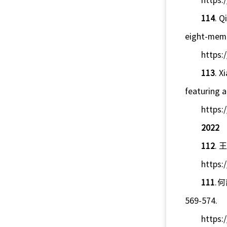
https:
114
. Q
eight-memb
https:
113
. X
featuring 
https:
2022
112
.
https:
111
.
何
569-574.
https: