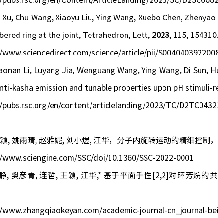
//pubs.rsc.org/en/Content/ArticleLanding/2023/SC/D2SC068
i Xu, Chu Wang, Xiaoyu Liu, Ying Wang, Xuebo Chen, Zhenyao 
ered ring at the joint,
Tetrahedron, Lett,
2023
, 115, 154310
//www.sciencedirect.com/science/article/pii/S00404039220
iaonan Li, Luyang Jia, Wenguang Wang, Ying Wang, Di Sun,
anti-kasha emission and tunable properties upon pH stimuli-
//pubs.rsc.org/en/content/articlelanding/2023/TC/D2TC043
王颖
,
姚雨晴
,
赵雅妮
,
刘小煜
,
江华，分子内旋转运动的精细控制
//www.sciengine.com/SSC/doi/10.1360/SSC-2022-0001
静
,
樊彦青
,
连哲
,
王颖
,
江华
,*
基于平面手性
[2,2]
对环芳烷的共
//www.zhangqiaokeyan.com/academic-journal-cn_journal-beij