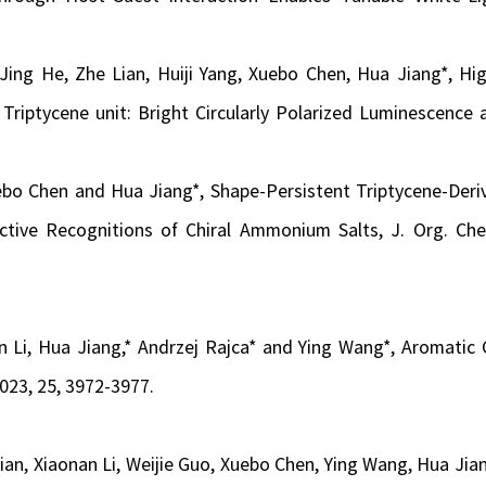
 Jing He, Zhe Lian, Huiji Yang, Xuebo Chen, Hua Jiang*
,
Hig
riptycene unit: Bright Circularly Polarized Luminescence 
uebo Chen and Hua Jiang*, Shape-Persistent Triptycene-Deri
ective Recognitions of Chiral Ammonium Salts,
J. Org. Che
an Li, Hua Jiang,* Andrzej Rajca* and Ying Wang*, Aromatic 
023, 25, 3972-3977.
Lian, Xiaonan Li, Weijie Guo, Xuebo Chen, Ying Wang, Hua Jian