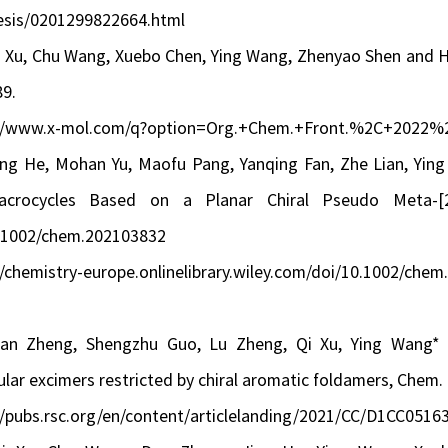
esis/0201299822664.html
i Xu, Chu Wang, Xuebo Chen, Ying Wang, Zhenyao Shen and 
89.
://www.x-mol.com/q?option=Org.+Chem.+Front.%2C+2022
Jing He, Mohan Yu, Maofu Pang, Yanqing Fan, Zhe Lian, Yi
crocycles Based on a Planar Chiral Pseudo Meta-[2
0.1002/chem.202103832
//chemistry-europe.onlinelibrary.wiley.com/doi/10.1002/che
Dan Zheng, Shengzhu Guo, Lu Zheng, Qi Xu, Ying Wang* a
lar excimers restricted by chiral aromatic foldamers,
Chem.
//pubs.rsc.org/en/content/articlelanding/2021/CC/D1CC0516