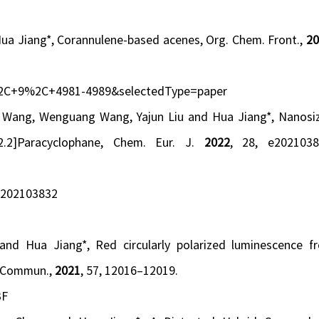
Hua Jiang*, Corannulene-based acenes,
Org. Chem. Front.
,
20
%2C+9%2C+4981-4989&selectedType=paper
ng Wang, Wenguang Wang, Yajun Liu and Hua Jiang*, Nanosi
.2]Paracyclophane,
Chem. Eur. J.
2022
,
28
, e2021038
m.202103832
nd Hua Jiang*, Red circularly polarized luminescence f
 Commun.
,
2021
, 57, 12016–12019.
3F