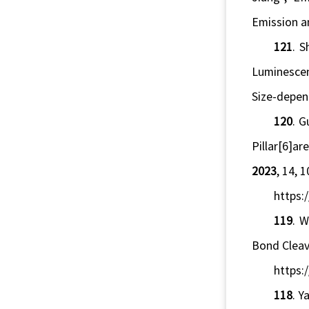
Emission a
121
.
S
Luminescen
Size-depen
120
.
Gu
Pillar[6]a
2023
, 14, 
https:
119
. W
Bond Cleav
https:
118
. Y