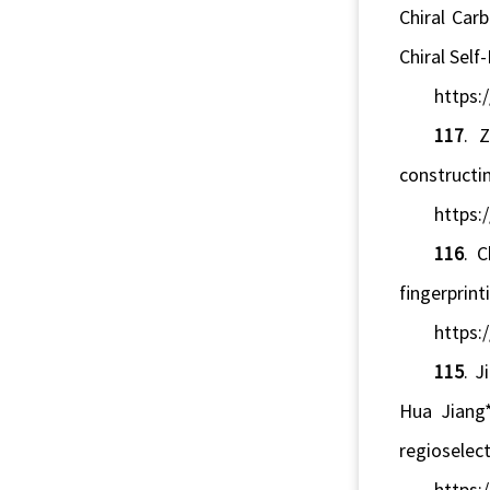
Chiral Car
Chiral Self
https:
117
. 
constructin
https:
116
. 
fingerprin
https:
115
. 
Hua Jiang*
regioselect