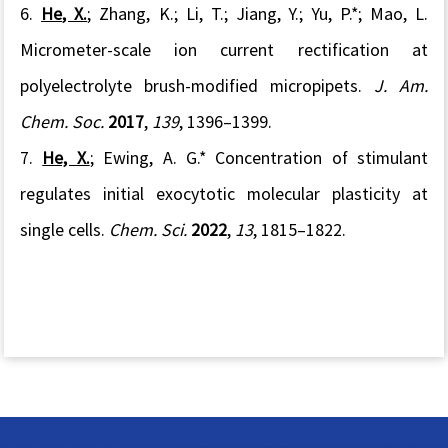
6.
He
, X.
;
Zhang,
K.;
Li,
T.;
Jiang,
Y.;
Yu
, P.*;
Mao
,
L.
Micrometer-scale ion current rectification at
polyelectrolyte brush-modified micropipets.
J. Am.
Chem. Soc.
2017
,
139
, 1396
–
1399.
7.
He, X.
; Ewing, A. G.* Concentration of stimulant
regulates initial exocytotic molecular plasticity at
single cells.
Chem. Sci.
2022
,
13
, 1815–1822.