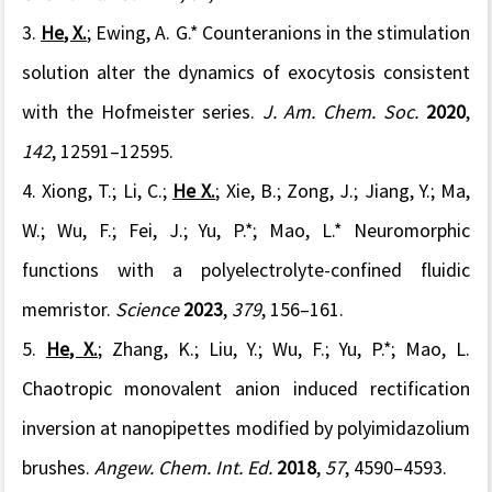
3.
He
, X.
;
Ewing
, A. G.
* Counteranions in the stimulation
solution alter the dynamics of exocytosis consistent
with the Hofmeister series.
J. Am. Chem. Soc.
2020
,
142
, 12591–12595.
4. Xiong, T.; Li, C.;
He X.
; Xie, B.; Zong, J.; Jiang, Y.; Ma,
W.; Wu, F.; Fei, J.; Yu, P.*; Mao, L.* Neuromorphic
functions with a polyelectrolyte-confined fluidic
memristor.
Science
2023
,
379
, 156–161.
5.
He
, X.
;
Zhang,
K.;
Liu,
Y.;
Wu,
F.;
Yu
, P.
*
;
Mao
,
L.
Chaotropic monovalent anion induced rectification
inversion at nanopipettes modified by polyimidazolium
brushes.
Angew. Chem. Int. Ed.
2018
,
57
, 4590–4593.