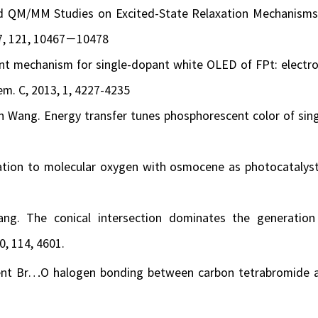
QM/MM Studies on Excited-State Relaxation Mechanisms
17, 121, 10467−10478
nt mechanism for single-dopant white OLED of FPt: electro
em. C, 2013, 1, 4227-4235
n Wang. Energy transfer tunes phosphorescent color of sing
ion to molecular oxygen with osmocene as photocatalyst
ang. The conical intersection dominates the generation
0, 114, 4601.
dent Br…O halogen bonding between carbon tetrabromide 