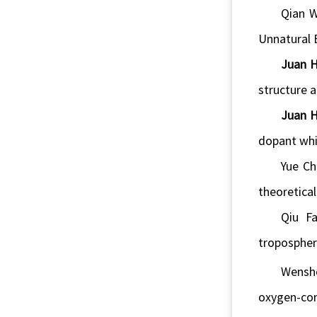
Qian W
Unnatural 
Juan 
structure a
Juan 
dopant whit
Yue C
theoretica
Qiu F
tropospher
Wensh
oxygen-cont