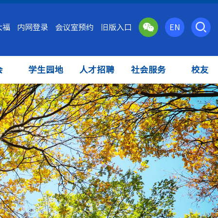
大福
内网登录
会议室预约
旧版入口
EN
会
学生园地
人才招聘
社会服务
校友