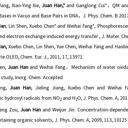
ang, Xiao-Ying Xie,
Juan Han,*
and Ganglong Cui*，QM and 
Bases in Vacuo and Base Pairs in DNA，J. Phys. Chem. B 20
Han
,
Lin Shen
,
Xuebo Chen
* and
Weihai Fang
*, Phosphoresce
nd electron exchange-induced energy transfer , J. Mater. Ch
Han,
Xuebo Chen, Lin Shen, Yue Chen, Weihai Fang and Haobi
e OLED, Chem. Eur. J., 2011, 17, 13971.
hen,
Juan Han
and Weihai Fang，Mechanism of water oxidat
l study, Inorg. Chem. Accepted
ang,
Juan Han
, Jieling Jiang, Xuebo Chen and Weihai F
ic hydroxyl radicals from NO
and H
O, J. Phys. Chem. A, 201
2
2
eng Zou,
Juan Han
and Weijun Jin. Concentration-depen
aining organic solvents, J. Phys. Chem. A, 2009, 113, 10125