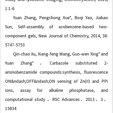
1:1-6
Yuan Zhang, Pengchong Xue*, Boqi Yao, Jiabao
Sun, Self-assembly of azobenzene-based two-
component gels,
New Journal of Chemistry
, 2014, 38:
5747-5753
Qin-chao Xu, Xiang-feng Wang, Guo-wen Xing* and
Yuan Zhang*，Carbazole substituted 2-
aminobenzamide compounds:synthesis, fluorescence
ON&ndash;OFF&ndash;ON sensing of Zn(II) and PPi
ions, assay for alkaline phosphatase, and
computational study ，
RSC Advances
，2013，3，
15834