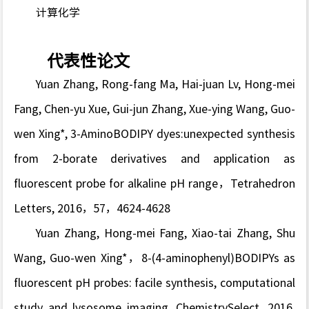
计算化学
代表性论文
Yuan Zhang, Rong-fang Ma, Hai-juan Lv, Hong-mei
Fang, Chen-yu Xue, Gui-jun Zhang, Xue-ying Wang, Guo-
wen Xing*, 3-AminoBODIPY dyes:unexpected synthesis
from 2-borate derivatives and application as
fluorescent probe for alkaline pH range，
Tetrahedron
Letters
, 2016，57，4624-4628
Yuan Zhang, Hong-mei Fang, Xiao-tai Zhang, Shu
Wang, Guo-wen Xing*，8-(4-aminophenyl)BODIPYs as
fluorescent pH probes: facile synthesis, computational
study and lysosome imaging,
ChemistrySelect
, 2016,