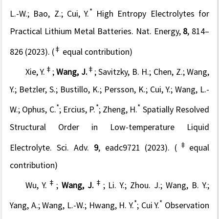
*
L.-W.; Bao, Z.; Cui, Y.
High Entropy Electrolytes for
Practical Lithium Metal Batteries.
Nat. Energy
,
8
, 814–
‡
826 (2023). (
equal contribution)
‡
‡
Xie, Y.
;
Wang, J.
; Savitzky, B. H.; Chen, Z.; Wang,
Y.; Betzler, S.; Bustillo, K.; Persson, K.; Cui, Y.; Wang, L.-
*
*
*
W.; Ophus, C.
; Ercius, P.
; Zheng, H.
Spatially Resolved
Structural Order in Low-temperature Liquid
‡
Electrolyte.
Sci. Adv.
9
, eadc9721 (2023). (
equal
contribution)
‡
‡
Wu, Y.
;
Wang, J.
; Li. Y.; Zhou. J.; Wang, B. Y.;
*
*
Yang, A.; Wang, L.-W.; Hwang, H. Y.
; Cui Y.
Observation