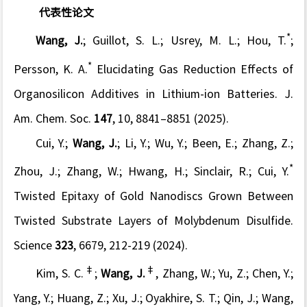
代表性论文
*
Wang, J.
; Guillot, S. L.; Usrey, M. L.; Hou, T.
;
*
Persson, K. A.
Elucidating Gas Reduction Effects of
Organosilicon Additives in Lithium-ion Batteries.
J.
Am. Chem. Soc.
147
, 10, 8841–8851 (2025).
Cui, Y.;
Wang, J.
; Li, Y.; Wu, Y.; Been, E.; Zhang, Z.;
*
Zhou, J.; Zhang, W.; Hwang, H.; Sinclair, R.; Cui, Y.
Twisted Epitaxy of Gold Nanodiscs Grown Between
Twisted Substrate Layers of Molybdenum Disulfide.
Science
323
, 6679, 212-219 (2024).
‡
‡
Kim, S. C.
;
Wang, J.
, Zhang, W.; Yu, Z.; Chen, Y.;
Yang, Y.; Huang, Z.; Xu, J.; Oyakhire, S. T.; Qin, J.; Wang,