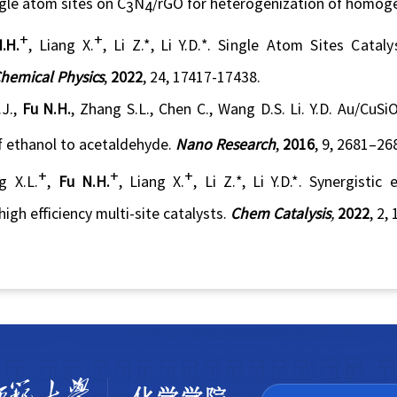
ngle atom sites on C
N
/rGO for heterogenization of homoge
3
4
+
+
N
.H.
,
Liang X
.
,
Li Z
.
*
,
Li Y
.D.
*
.
Single Atom Sites Cataly
C
hemical
P
hysics
,
2022
,
24, 17417-17438.
J.
,
Fu
N.H.
, Zhang
S.L.
, Chen
C.
, Wang
D.S.
Li.
Y.D.
Au/CuSi
f ethanol to acetaldehyde.
Nano Research
,
2016
,
9,
2681–26
+
+
+
g X.L.
,
Fu N
.H.
,
Liang X
.
,
Li Z
.
*
,
Li Y
.D
.
*.
Synergistic 
igh efficiency multi-site catalysts
.
Chem Catalysis
,
2022
, 2,