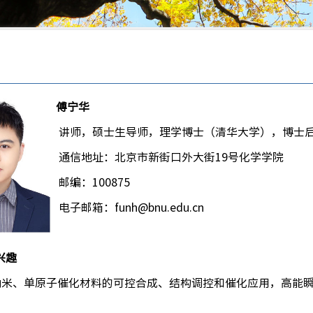
学
傅宁华
讲师
，
硕士
生导师
，
理学博士（清华大学），博士
通信地址：北京市新街口外大街
19
号化学学院
邮编：
100875
电子邮箱：
funh
@bnu.edu.cn
兴趣
纳米、单原子催化材料的
可控
合成、结构
调控
和催化应用
，
高能