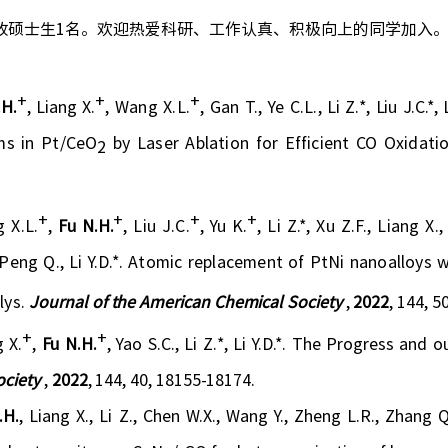
收硕士生
1
名。欢迎热爱科研、工作认真、积极向上的同学加入
+
+
+
.H.
,
Liang X
.
, Wang X.L.
, Gan T., Ye C.L.,
Li Z
.
*
, Liu J.
C.*,
ms in Pt/CeO
by Laser Ablation for Efficient CO Oxidati
2
+
+
+
+
 X.L.
,
Fu N
.H.
, Liu J.C.
, Yu K.
, Li Z.*, Xu
Z.F., Liang X.,
Peng Q., Li Y.D.*. Atomic replacement of PtNi nanoalloys wi
lys.
Journal of the American
Chemical Society
,
2022
, 144, 
+
+
g X
.
,
Fu N
.H.
,
Yao S
.C.
,
Li Z
.
*
,
Li Y
.D
.
*
.
The Progress and
o
ociety
,
2022
,
144, 40, 18155-18174.
.H.
, Liang
X.
, Li
Z.
,
Chen
W.X.
, Wang
Y.
, Zheng
L.R.
, Zhang
Q