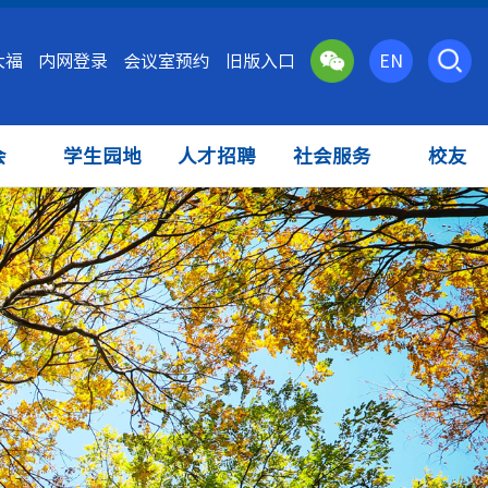
大福
内网登录
会议室预约
旧版入口
EN
会
学生园地
人才招聘
社会服务
校友