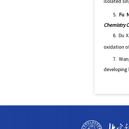
isolated si
5.
Fu 
C
hemistry
6.
Du
X.
oxidation o
7.
Wan
developing h