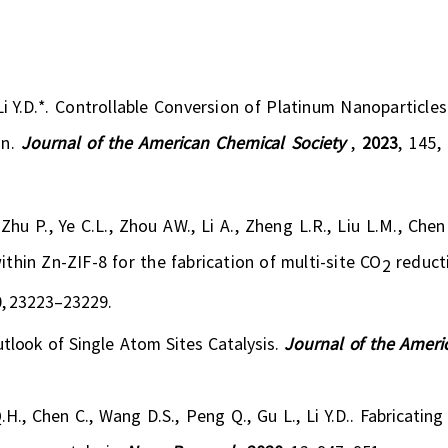
。
Li Y
.D.
*
.
Controllable Conversion of Platinum Nanoparticles
on.
Journal of the American Chemical Society
,
2023
, 145,
 Zhu P., Ye C.L., Zhou AW., Li A., Zheng L.R., Liu L.M., Chen
thin Zn-ZIF-8 for the fabrication of multi-site CO
reduct
2
50, 23223–23229.
utlook of Single Atom Sites Catalysis
.
Journal of the Ameri
.H.
, Chen C
.
,
Wang
D.S.
, Peng
Q.
,
Gu
L.,
Li
Y.D.
. Fabricating