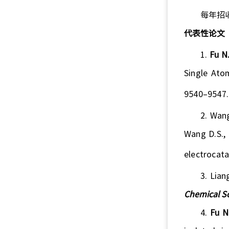
每年招
代表性论文
1.
Fu N
Single Ato
9540–9547
.
2.
Wang
Wang D.S., 
electrocata
3.
Lian
Chemical S
4.
Fu
N