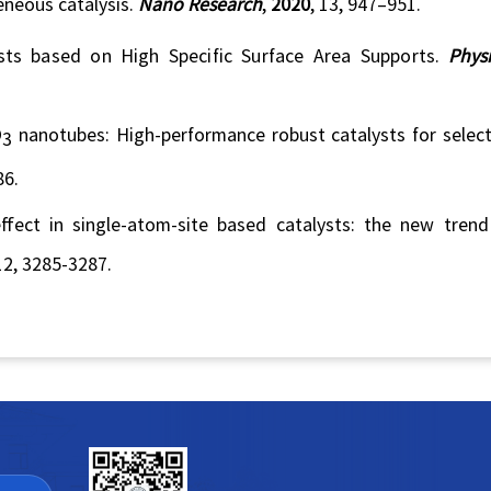
neous catalysis.
Nano Research
,
2020
,
13, 947–951
.
sts based on High Specific Surface Area Supports
.
P
hys
O
nanotubes: High-performance robust catalysts for select
3
86
.
effect in single-atom-site based catalysts: the new tren
 12, 3285-3287.