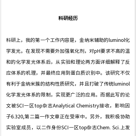
科研经历
科研上，我的第一个工作内容是，金纳米辅助的
luminol
化
学发光。在发现不需要外加强氧化剂，对
pH
要求不高的温
和的化学发光体系后，从实验和理论两方面详细解释了反
应体系的机理，并最终应用到蛋白质识别中。该研究不仅
有利于金纳米簇的结构性质研究，并且打破了传统
luminol
化学发光体系的限制，实现更广泛的应用。而据此写的论
文被
SCI
一区
top
杂志
Analytical Chemistry
接收，影响因
子
6.320,
第二篇一作文章正在受审中。另外，我积极协助
实验室成员，以二作身份
SCI
一区
top
杂志
Chem. Sci.
上发