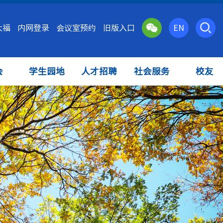
大福
内网登录
会议室预约
旧版入口
EN
会
学生园地
人才招聘
社会服务
校友