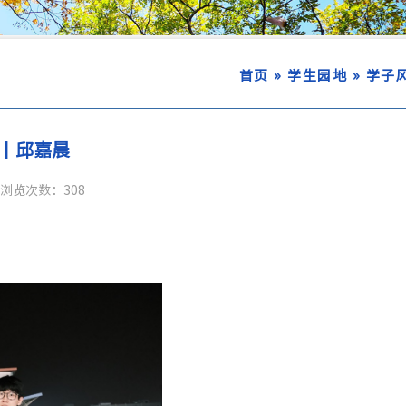
»
»
首页
学生园地
学子
丨邱嘉晨
浏览次数：
308