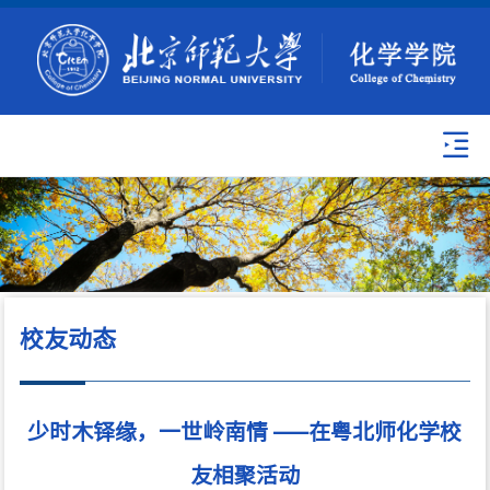
校友动态
少时木铎缘，一世岭南情 ——在粤北师化学校
友相聚活动