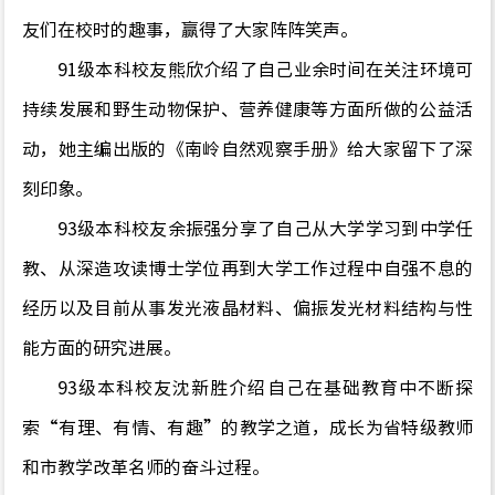
友们在校时的趣事，赢得
了
大家阵阵笑声。
91
级本科校友熊欣介绍了自己业余时间在关注环境可
持续发展和野生动物保护、营养健康等方面所做的公益活
动，她主编出版的《南岭自然观察手册》给大家留下
了
深
刻印象。
93
级本科校友余振强分享了自己从大学学习到中学任
教、从深造攻读博士学位再到大学工作过程中自强不息的
经历以及目前从事发光液晶材料、偏振发光材料结构与性
能方面的研究进展。
93
级本科校友沈新胜介绍自己在基础教育中不断探
索
“
有理、有情、有趣
”
的教学之道，成长为省特级教师
和市教学改革名师的奋斗过程。