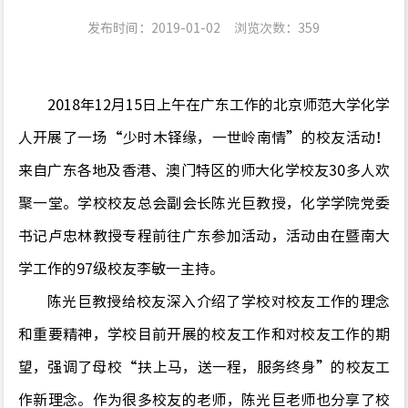
发布时间：2019-01-02
浏览次数：
359
2018
年
12
月
15
日上午在广东工作的北京师范大学化学
人开展了一场
“
少时木铎缘，一世岭南情
”
的校友活动
！
来自广东各地及香港、澳门特区的师大化学校友
30
多人欢
聚一堂。学校校友总会副会长陈光巨教授，化学学院党委
书记卢忠林教授专程
前往广东参加活动
，活动由
在暨南大
学工作的
97
级校友李敏一主持。
陈光巨教授给
校友
深入介绍了学校对校友工作的理念
和重要精神，学校目前开展的校友工作和对校友工作的期
望，强调了母校
“
扶上马
，
送一程，服务终身
”
的校友工
作新理念。作为很多校友的老师，陈
光巨
老师也分享
了
校