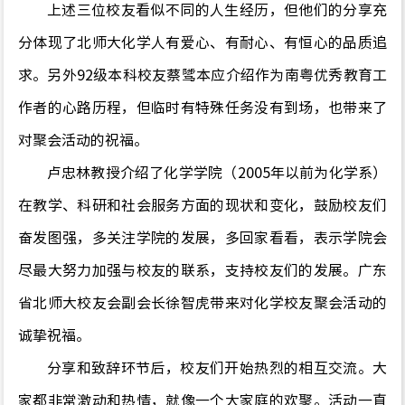
上述
三位校友看似不同的人生经历，但他们的分享充
分体现了北师大化学人有爱心、有耐心、有恒心的品质追
求。
另外
92
级本科校友蔡骘本应介绍作为南粤优秀教育工
作者的心路历程，但临时有特殊任务没有到场，也带来了
对聚会活动的祝福。
卢忠林教授介绍了化学学院（
2005
年以前为
化学系）
在教学、科研和社会服务方面的现状和变化，鼓励校友们
奋发图强，多关注学院的发展，多回家看看，表示学院会
尽最大努力加强与校友的联系
，
支持校友们的发展。广东
省北师大校友会副会长徐智虎带来对化学校友聚会活动的
诚挚祝福。
分享和致辞环节后，校友们开始热烈的相互交流。大
家都非常激动和热情，就像一个大家庭的欢聚。活动一直