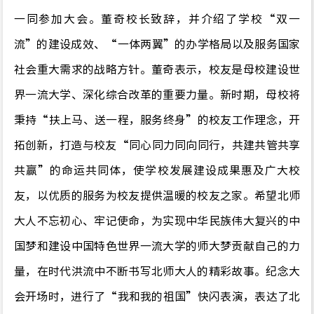
一同参加大会。董奇校长致辞，
并介绍了学校
“
双一
流
”
的建设成效、
“
一体两翼
”
的办学格局以及服务国家
社会重大需求的战略方针。董奇表示，校友是母校建设世
界一流大学、深化综合改革的重要力量。新时期，母校将
秉持
“
扶上马、送一程，服务终身
”
的校友工作理念，开
拓创新，打造与校友
“
同心同力同向同行，共建共管共享
共赢
”
的命运共同体，使学校发展建设成果惠及广大校
友，以优质的服务为校友提供温暖的校友之家。希望北师
大人不忘初心、牢记使命，为实现中华民族伟大复兴的中
国梦和建设中国特色世界一流大学的师大梦贡献自己的力
量，在时代洪流中不断书写北师大人的精彩故事。
纪念大
会开场时，进行了
“
我和我的祖国
”
快闪表演，表达了北