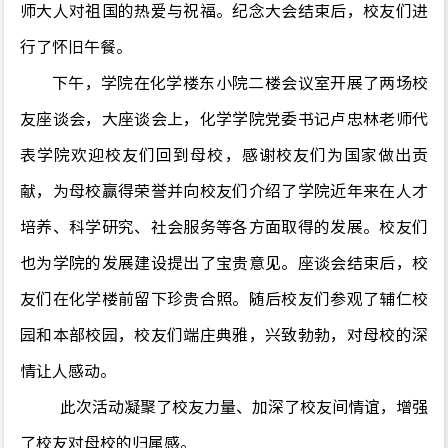
师大人对祖国的热爱与祝福。
纪念大会结束后，校友们进
行了
怀旧
午餐。
下午
，学院在化学楼东小院二楼会议室开展了
两场
校
友座谈会，大
座谈会上，
化学学院党委书记卢忠林老师
代
表学院欢迎校友们回到母校，感谢校友们为国家做出贡
献，为母校赢得荣誉并向校友们介绍了学院近年来在人才
培养、科学研究、社会服务等各方面取得的发展
。校友们
也为学院的发展建设提出了宝贵意见。座谈会结束后，校
友们在化学楼前留下珍贵合照。
随后校友们参观了辅仁校
园和本部校园，
校友们
端庄典雅
，
兴致勃勃，
对母校
的深
情
让人感动
。
此次活动凝聚了校友力量、加深了校友间情谊，增强
了
校友对母校的归属感。