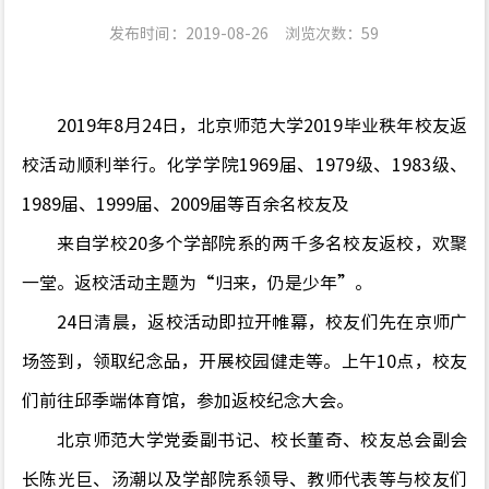
发布时间：2019-08-26
浏览次数：
59
2019
年
8
月
24
日，北京师范大学
2019
毕业秩年校友返
校活动顺利举行。化学学院
1969
届、
1979
级、
1983
级、
1989
届、
1999
届、
2009
届等百余名校友及
来自学校
20
多个学部院系
的
两千多名校友返校，欢聚
一堂。返校活动主题为
“
归来，仍是少年
”
。
24
日清晨，返校活动即拉开帷幕，校友们
先
在京师广
场签到，领取纪念品
，开展校园健走等。上午
10
点，校友
们前往邱季端体育馆，参加返校纪念大会。
北京师范大学党委副书记、校长董奇
、校友总会副会
长陈光巨、汤潮以及学部院系领导、教师代表等与校友们