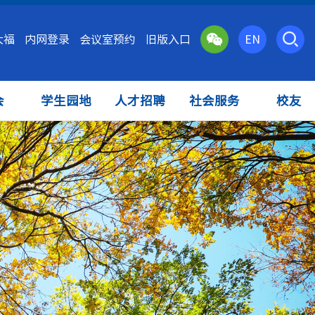
大福
内网登录
会议室预约
旧版入口
EN
会
学生园地
人才招聘
社会服务
校友