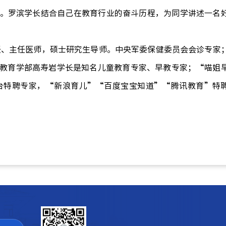
。
罗滨学长
结合自己在教育行业的奋斗历程，为同学讲述一名
任、主任医师，硕士研究生导师。中央军委保健委员会会诊专家
教育学部高寿岩学长
是
知名儿童教育专家、早教专家；
“
喵姐
台特聘专家，
“
新浪育儿
”“
百度宝宝知道
”“
腾讯教育
”
特