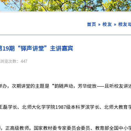
»
»
首页
校友
校友
第19期“铎声讲堂”主讲嘉宾
浏览次数：
447
举办，
次期讲堂的主题是
“
韵随声动，芳华绽放
——
且听校友讲
王磊学长
、
北师大化学学院
1987
级本科罗滨学长
、北
师大教育
师，正高级教师。国家教材委专家委员会委员、教育部全国中小