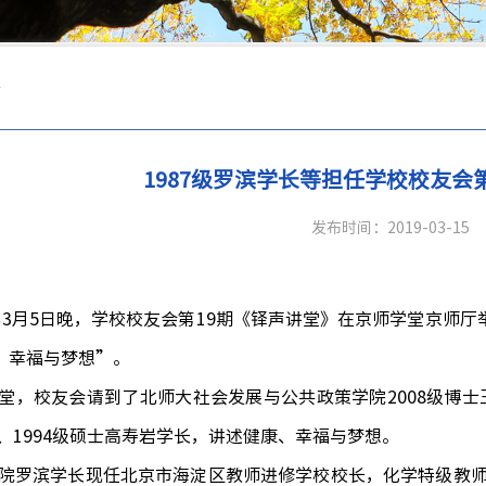
态
1987级罗滨学长等担任学校校友会
发布时间：2019-03-15
年
3
月
5
日晚，学校校友会第
19
期
《铎声讲堂》
在
京师学堂京师厅
、幸福与梦想
”
。
堂
，校友会请到了
北师大社会发展与公共政策学院
2008
级博士
、
1994
级硕士高寿岩学长
，讲述健康、幸福与梦想。
院罗滨学长
现任北京市海淀区教师进修学校校长，化学特级教