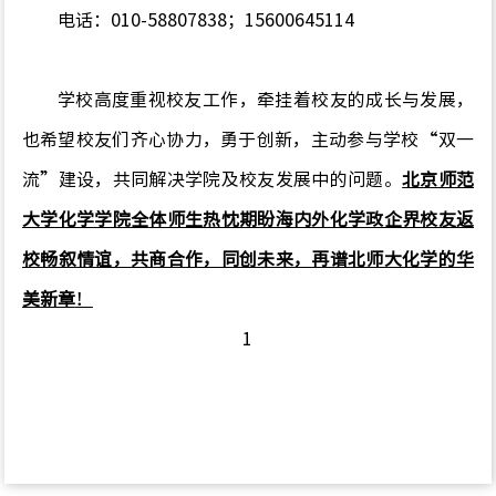
电话：
010-58807838
；
15600645114
学校高度重视校友工作，牵挂着校友的成长与发展，
也希望校友们齐心协力，勇于创新，主动参与学校
“
双一
流
”
建设，共同解决学院及校友发展中的问题。
北京师范
大学化学学院
全体师生热忱期盼海内外化学政企界校友返
校畅叙情谊，共商合作，同创未来，再谱北师大化学的华
美新章
！
1