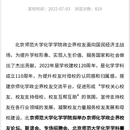
发布时间：2022-07-03
浏览次数：
819
北京师范大学化学学院政企界校友面向国民经济主战
场，为提升学校形象、实现人生价值、服务国家和社会做
出了杰出贡献，
2022
年是学校建校
120
周年，是化学学科
成立
110
周年，为提升校友对母校的认同感和归属感，搭
建京师化学政企界校友交流平台，促进形成
“
学校关心校
友、校友支持母校、校友互帮互助
”
的氛围，宣传支持校
友在各行业领域的发展，凝聚校友力量服务校友发展和母
校建设，北
京师范大学化学学院拟举办京师化学政企界校
友论坛
、
联谊会
、
专场招聘会
、
北京师范大学化学学科攀