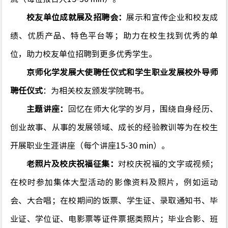
校友单位成就展
及招聘会
：
展示
和宣传
企业和校友成
绩、优质产品、特色平台等
；
助力在校生找到优秀的单
位，助力校友单位招聘到更多优秀学生。
京师化学发展大使聘任仪式
和学生职业发展校外导师
聘任仪式
：
为
相关
校友颁发
学院
聘书。
主题讲座：
回忆在师大化学的岁月，围绕自身经历、
创业故事、从事的发展领域、成长的经验教训等为在校生
开展职业生涯讲座（每个讲座
15-30 min
）。
老照片
及校庆祝福
征集：
对校庆祝福的文字或视频；
在校时参加集体大型活动的影像资料及照片，例如运动
会、大合唱；在校期间的饭票、学生证、录取通知书、毕
业证、学位证、电影票等证件票据类照片；毕业合影、班