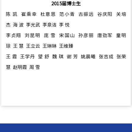
2015届博士生
陈 凯 崔乘幸 杜意恩 范小青 古振远 谷庆阳 关培
杰 海 波 李光武 李泉洁 李 悦
李贞翔
刘昆明 庞
雪 宋国山 孙彦丽 唐劲军 童明
琼 王 慧 王立云 王琳琳 王维臻
王 霞 王学丹
望 舒 魏 琪 谢 芳 姚晨曦 张吉成 张荣
慧 赵明霞 周 雪