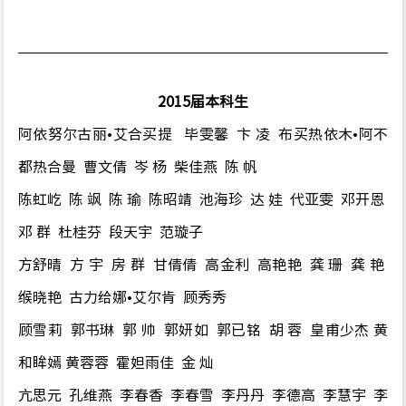
2015届本科生
阿依努尔古丽•艾合买提 毕雯馨 卞 凌 布买热依木•阿不
都热合曼 曹文倩 岑 杨 柴佳燕 陈 帆
陈虹屹 陈 飒 陈 瑜 陈昭靖 池海珍 达 娃 代亚雯 邓开恩
邓 群 杜桂芬 段天宇 范璇子
方舒晴 方 宇 房 群 甘倩倩 高金利 高艳艳 龚 珊 龚 艳
缑晓艳 古力给娜•艾尔肯 顾秀秀
顾雪莉 郭书琳 郭 帅 郭妍如 郭已铭 胡 蓉 皇甫少杰 黄
和眸嫣 黄蓉蓉 霍妲雨佳 金 灿
亢思元 孔维燕 李春香 李春雪 李丹丹 李德高 李慧宇 李