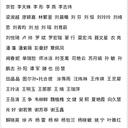
京哲 李天姝 李 彤 李 燕 李志伟
梁淑越 廖颖嘉 林繁萱 刘晨曦 刘 芬 刘 恒 刘玲玲 刘绮
思 刘青昀 刘 旭 刘 瑶 刘育辰
刘悦琦 卢 帅 罗 斌 罗宏瑞 蒙 行 莫宏鸿 聂文星 农 亮
潘 藩 潘紫薇 彭曼舒 覃佩凤
阙春妮 单瑞哲 师冰洁 时圣寓 司艳云 苏月娟 孙 敏 孙
鹏志 孙 阳 谭 军 滕 也 田 慧
田晶晶 图尔孙•托合提 涂霈雨 汪炜琳 王传祺 王灵犀
王玲洁 王明玉 王那那 王 晴 王瑞萍
王岳清 王 争 韦柳鲜 魏植槐 文 健 吴 熙 夏艳霞 向久慧
肖 好 谢若箫 谢苏菲 谢玉鑫
解晓英 徐 卉 杨 雷 杨 柳 杨钦兰 杨晓敏 姚 宁 叶雅红