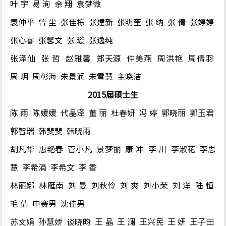
叶 宇 易 洵 余 翔 袁梦微
袁仲平 曾 尘 张佳栋 张建新 张明奎 张 纳 张 倩 张婷婷
张心睿 张馨文 张 璇 张逸纯
张泽仙 张 哲 赵雅馨 郑天源 仲美燕 周洪艳 周倩羽
周 玥 周彰海 朱景润 朱雪慧 主晓洁
2015届硕士生
陈 雨 陈媛媛 代晶泽 董 丽 杜春妍 冯 婷 郭晓丽 郭玉君
郭智瑞 韩斐斐 韩晓雨
胡凡华
惠艳春 菅小凡 景梦丽 康 冲 李 川 李淑花 李思
慧 李希涓 李希文 李 香
林丽娜 林雁南
刘 曼 刘秋伶 刘 爽 刘小荣 刘 洋 陆 恒
毛 倩 申赛男 沈佳男
苏文娟
孙慧娇 谈晓昀
王 晶 王 澜 王兴民 王 妍 王子田