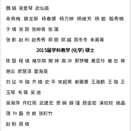
魏 娟 吴爱琴 武仙英
幸燕梅 薛龙新 杨春娜 杨万婷
杨维芳 杨 懿 殷秀楠
于 倩 张 丽 张柳青 张 蒲
张 影 赵 利 赵秀秀 郑 丽 郑 越 周冬冬
朱菁菁
2015届
学科教学
(化学)
硕士
陈 银 程 倩 褚华琪 樊 婷 高 冲 郭梦曦 黄亚玲 姜 忠 蒋
艳云 郎慧泽 雷海英
刘 征
牛
瑞 齐
婧 史
平 宋超男 索雅惠 王海鹤 王
瑞 王
玉琴 韦
薇 吴
迪
吴海萍 仵红雨
武建宏 贤
娴 薛
瑾 颜金茹 演姣姣 姚晶
璟 叶
磊 衣
爽 张町竹
赵
盼 周
倩