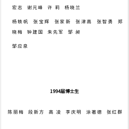
宏志
谢元峰
许 莉
杨晓兰
杨轶帆
张宝辉
张家新
张津高
张智勇 郑
晓梅 钟建国 朱先军 邹 昶
邹应泉
1994
届博士生
陈丽梅 段新方 高 凌 李庆明 涂著德 张红群