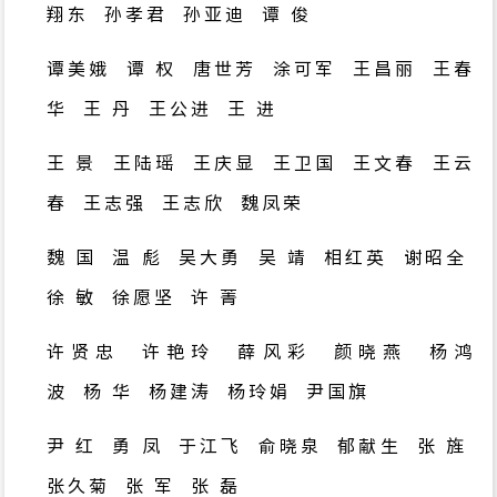
翔东
孙孝君
孙亚迪
谭 俊
谭美娥
谭 权
唐世芳
涂可军
王昌丽
王春
华
王 丹
王公进
王 进
王 景
王陆瑶
王庆显
王卫国
王文春
王云
春
王志强
王志欣
魏凤荣
魏 国 温 彪 吴大勇 吴 靖 相红英 谢昭全
徐 敏 徐愿坚 许 菁
许贤忠 许艳玲
薛风彩
颜晓燕
杨鸿
波
杨 华
杨建涛
杨玲娟
尹国旗
尹 红
勇 凤
于江飞
俞晓泉
郁献生
张 旌
张久菊
张 军
张 磊