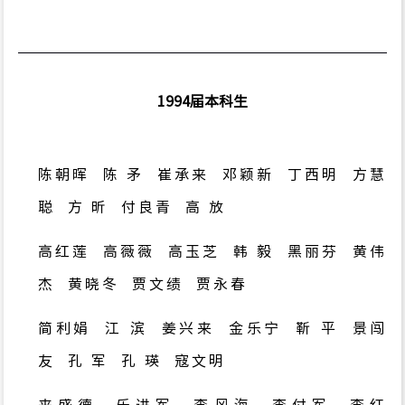
1994
届本科生
陈朝晖 陈 矛 崔承来 邓颖新 丁西明 方慧
聪 方 昕 付良青 高 放
高红莲 高薇薇
高玉芝
韩 毅
黑丽芬
黄伟
杰
黄晓冬
贾文绩
贾永春
简利娟
江 滨
姜兴来
金乐宁
靳 平
景闯
友
孔 军
孔 瑛
寇文明