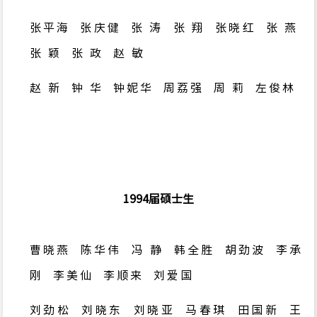
张平海
张庆健
张 涛
张 翔
张晓红
张 燕
张 颖
张 政
赵 敏
赵 新
钟 华
钟妮华
周荔强
周 莉
左俊林
1994
届硕士生
曹晓燕 陈华伟 冯 静 韩全胜 胡劲波 李承
刚 李美仙 李顺来 刘爱国
刘劲松 刘晓东
刘晓亚
马春琪
田国新
王