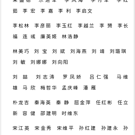
来盛德
乐进军
李风海
李付军
李红
茹
李 宏
李 嘉
李 利
李启文
李松林
李彦丽
李玉红
李越兰
李 赟
李长
福
连 彧
廉英姬
林浩静
林美巧
刘 宝
刘 斌
刘海燕
刘 靖
刘璐琪
刘 敏
刘娜娜
刘向阳
刘 喆
刘志涛
罗凤娇
吕仁强
马维
雄
马 欣
梅哲华
孟庆峰
潘 雁
朴龙吉
秦海英
秦 静
屈金萍
任红彬
任立
新
容 健
邵建明
时维东
宋江英
宋金秀
宋维平
孙红建
孙建永
孙