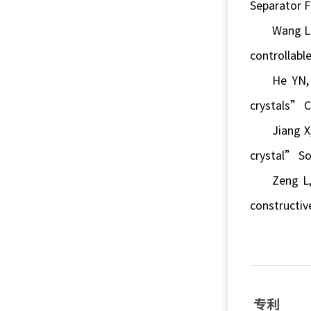
Separator F
Wang LL
controllabl
He YN, 
crystals” C
Jiang X
crystal” So
Zeng L,
constructiv
专利