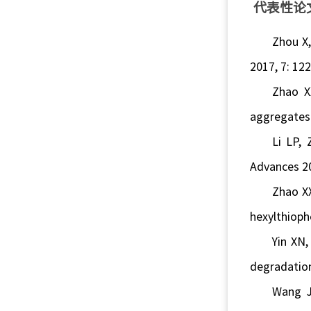
代表性论
Zhou X,
2017, 7: 12
Zhao X
aggregates 
Li LP, 
Advances 20
Zhao XX
hexylthioph
Yin XN,
degradation
Wang J