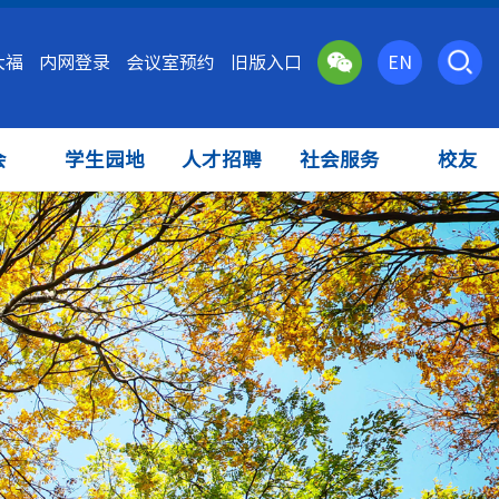
大福
内网登录
会议室预约
旧版入口
EN
会
学生园地
人才招聘
社会服务
校友