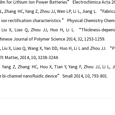
ilm for Lithium Ion Power Batteries” Electrochimica Acta 20
, Zhang HC, Yang Z, Zhou JJ, Wen LP, Li L, Jiang L. “Fabric
e ion rectification characteristics ” Physical Chemistry Chem
Liu X, Liao Q, Zhou JJ, Huo H, Li L. “Thickness-dependen
hinese Journal of Polymer Science 2014, 32, 1253-1259.
, Liu X, Liao Q, Wang X, Yan DD, Huo H, Li L and Zhou JJ. “Pr
ft Matter, 2014, 10, 3238-3244.
 Yang Z, Zhang HC, Hou X, Tian Y, Yang F, Zhou JJ, Li L, J
e bi-channel nanofluidic device” Small 2014, 10, 793-801.