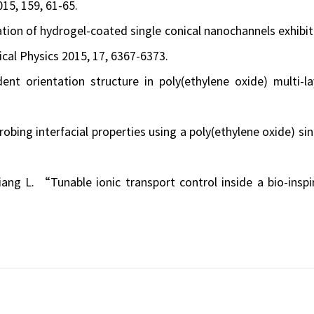
15, 159, 61-65.
ation of hydrogel-coated single conical nanochannels exhibit
ical Physics 2015, 17, 6367-6373.
t orientation structure in poly(ethylene oxide) multi-la
obing interfacial properties using a poly(ethylene oxide) sin
iang L. “Tunable ionic transport control inside a bio-inspi