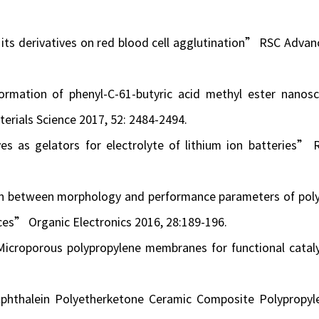
 its derivatives on red blood cell agglutination” RSC Advan
mation of phenyl-C-61-butyric acid methyl ester nanosc
erials Science 2017, 52: 2484-2494.
es as gelators for electrolyte of lithium ion batteries” 
on between morphology and performance parameters of poly
ces” Organic Electronics 2016, 28:189-196.
Microporous polypropylene membranes for functional cataly
lphthalein Polyetherketone Ceramic Composite Polypropyl