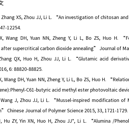
文
 Zhang XS, Zhou JJ, Li L. “An investigation of chitosan and
247-12254.
X, Wang DH, Yuan NN, Zheng Y, Li L, Bo ZS, Huo H. “For
after supercritical carbon dioxide annealing” Journal of Mat
Zhang QX, Huo H, Zhou JJ, Li L. “Glutamic acid derivativ
16, 6: 88820-88825.
, Wang DH, Yuan NN, Zheng Y, Li L, Bo ZS, Huo H. “Relati
ene):Phenyl-C61-butyric acid methyl ester photovoltaic devi
 Wang J, Zhou JJ, Li L. “Mussel-inspired modification of 
” Chinese Journal of Polymer Science 2015, 33, 1721-1729.
, Hu ZY, Yin XN, Huo H, Zhou JJ*, Li L. “Alumina /Pheno