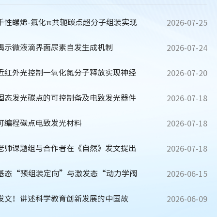
手性螺烯-氟化π共轭碳点超分子组装实现
2026-07-25
光
揭示微液滴界面尿素自发生成机制
2026-07-24
近红外光控制一氧化氮分子释放实现神经
2026-07-20
固态发光碳点的可控制备及电致发光器件
2026-07-18
可编程碳点电致发光材料
2026-07-18
老师课题组与合作者在《自然》发文提出
2026-07-18
离”...
基态“预组装定向”与激发态“动力学阀
2026-06-15
催化...
发文！讲述科学教育创新发展的中国故
2026-06-09