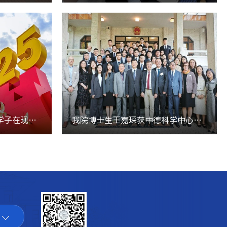
致敬伟大胜利！北师化院学子在现场！
我院博士生王嘉琛获中德科学中心“林岛学者”项目资助并受邀赴德国参加诺贝...