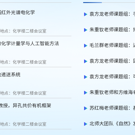
强红外光谱电化学
袁方龙老师课题组：
高性能圆偏振电致发
朱重钦老师课题组：
地点：化学楼二楼会议室
的化学计量学与人工智能方法
毛兰群老师课题组：
的化学调控
袁方龙老师课题组：
地点：化学楼二楼会议室
粒递送系统
集成
袁方龙老师课题组：
朱重钦老师和方维海
地点：化学楼二楼会议室
教授，异孔共价有机框架
纳米限域水/冰“时序分
苏红梅老师课题组：
门”协同作用的EDA光
北师大团队《自然》
地点：化学楼二楼会议室