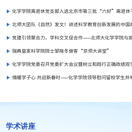
余人参加本次座
化学学院离退休党支部入选北京市第三批“六好”离退休
副书记马琼主持
部示范党支部
北师大团队《自然》发文！讲述科学教育创新发展的中国
事！
党建引领聚合力，学科交叉促合作——北师大化学学院与
宫博物院文物修复部党支部开展共建交流活动
瑞典皇家科学院院士邹晓冬做客“京师大讲堂”
化学学院党委召开党委扩大会议暨树立和践行正确政绩观
习教育启动部署会
情暖学子心 共迎新春时——化学学院领导慰问留校学生并
行座谈会
学术讲座