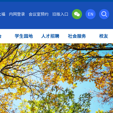
大福
内网登录
会议室预约
旧版入口
EN
会
学生园地
人才招聘
社会服务
校友