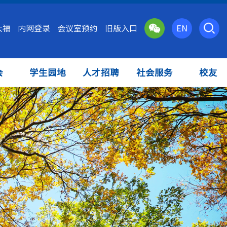
大福
内网登录
会议室预约
旧版入口
EN
会
学生园地
人才招聘
社会服务
校友